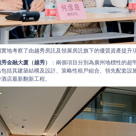
團實地考察了由越秀房託及領展房託旗下的優質資產提升
越秀金融大廈（越秀）
：兩個項目分別為廣州地標性的超
點包括其建築結構及設計、策略性租戶組合、領先配套設
季酒店最新翻新工程。