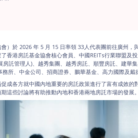
）於 2026 年 5 月 15 日率領 33人代表團前往廣
了香港房託基金協會核心會員、中國REITs行業聯盟及
展房託管理人)、越秀集團、越秀房託、順豐房託、建華
師事務所、中金公司、招商證券、鵬華基金、高力國際及戴
議促成各方就中國內地重要的房託政策進行了富有成效的
預期這些討論將有助推動內地和香港兩地房託市場的發展